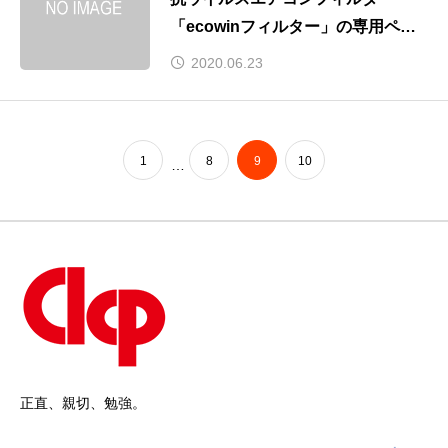
「ecowinフィルター」の専用ペー
ジを開設しました。
2020.06.23
1
8
9
10
…
正直、親切、勉強。