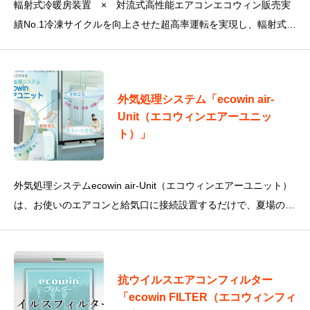
輻射式冷暖房装置 × 対流式高性能エアコンエコウィン販売実
績No.1冷凍サイクルを向上させた超高率運転を実現し、輻射式の
健康・快適性と省エネ性、エアコンの操作性、爽快感、多機能
外気処理システム「ecowin air-
Unit（エコウィンエアーユニッ
ト）」
外気処理システムecowin air-Unit（エコウィンエアーユニット）
は、お使いのエアコンと給気口に接続設置するだけで、夏場の暑
~い、冬場の寒~いを簡単解決できる外気処理ユ
抗ウイルスエアコンフィルター
「ecowin FILTER（エコウィンフィ