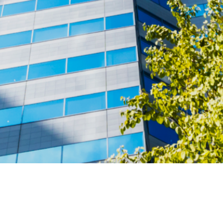
100年企業を目指す
情報加工事業×環境事業
CEOメッセージ
会社情報