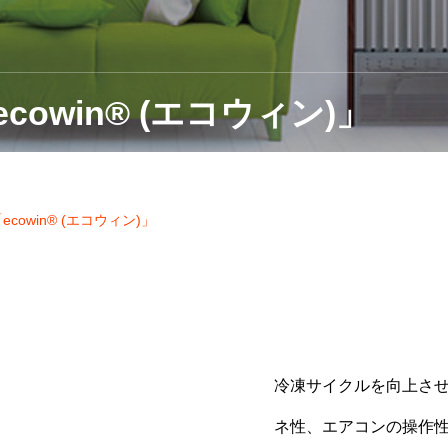
owin® (エコウィン)」
owin® (エコウィン)」
冷凍サイクルを向上さ
ネ性、エアコンの操作