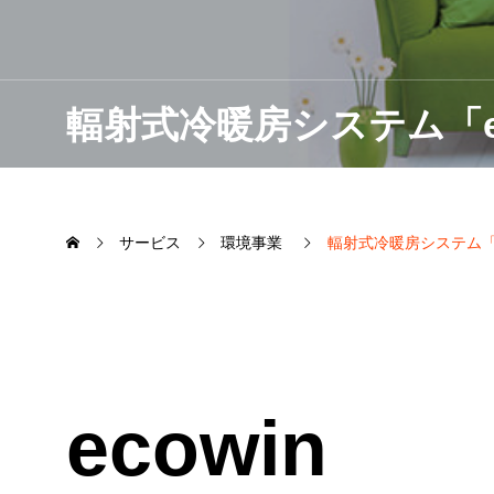
輻射式冷暖房システム「ec
サービス
環境事業
輻射式冷暖房システム「ec
ecowin