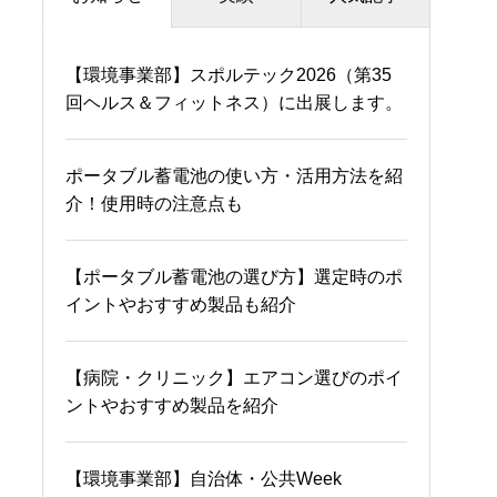
【環境事業部】スポルテック2026（第35
エアコンが原因で風邪をひく！？対策やお
福島県会津若松市「会津
回ヘルス＆フィットネス）に出展します。
すすめ製品を紹介
三菱自動車販売株式会
社」様
ポータブル蓄電池の使い方・活用方法を紹
体育館の熱中症対策を徹底解説！効果的な
介！使用時の注意点も
暑さ対策を紹介
佐賀県「武雄市民体育
館」様
【ポータブル蓄電池の選び方】選定時のポ
40畳の空間に適したエアコンは？選び方・
イントやおすすめ製品も紹介
おすすめ製品を紹介
千葉県「学校法人八千代
松陰学園 八千代松陰高
【病院・クリニック】エアコン選びのポイ
学校のエアコン設置率は？教室・体育館に
等学校」様
ントやおすすめ製品を紹介
適した設備やおすすめシステムを紹介
千葉県「社会福祉法人あ
かね福祉会 ふたば保育
【環境事業部】自治体・公共Week
エアコンの温度ムラの原因は？解消する方
園」様