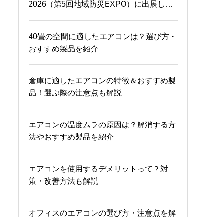
2026（第5回地域防災EXPO）に出展しま
法やおすすめ製品を紹介
す。
ecowin HYBRID 一般住宅
エコウィン（ecowin）の仕組みって？メリ
40畳の空間に適したエアコンは？選び方・
設置事例
ットや留意点を解説
おすすめ製品を紹介
高知県田野町「幼保連携
体育館のエアコンにおすすめ！輻射式冷暖
倉庫に適したエアコンの特徴＆おすすめ製
型認定こども園」様
房システムの特徴と導入事例
品！選ぶ際の注意点も解説
保育園における熱中症対策！予防法・適切
エアコンの温度ムラの原因は？解消する方
佐賀県「鳥栖市民体育
な対応やおすすめ製品を紹介
法やおすすめ製品を紹介
館」様
エアコンを使用するデメリットって？対
エアコンを使用するデメリットって？対
佐賀県「佐野常民と三重
策・改善方法も解説
策・改善方法も解説
津海軍所跡の歴史館」様
（冷温水タイプ）
ポータブル蓄電池の使い方・活用方法を紹
オフィスのエアコンの選び方・注意点を解