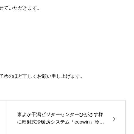
せていただきます。
。
了承のほど宜しくお願い申し上げます。
東よか干潟ビジターセンターひがさす様
に輻射式冷暖房システム「ecowin」冷温
水タイプをご採用頂きました