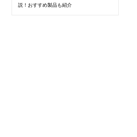
介！使用時の注意点も
説！おすすめ製品も紹介
福島県白河市大沼行政セ
ンター「サンフレッシュ
白河」様
千葉県 山武市立山武望洋
中学校（屋内運動場）