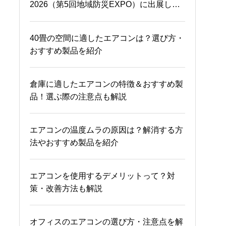
2026（第5回地域防災EXPO）に出展しま
ットや留意点を解説
す。
ecowin HYBRID 一般住宅
学校のエアコン設置率は？教室・体育館に
40畳の空間に適したエアコンは？選び方・
設置事例
適した設備やおすすめシステムを紹介
おすすめ製品を紹介
高知県田野町「幼保連携
体育館のエアコンにおすすめ！輻射式冷暖
倉庫に適したエアコンの特徴＆おすすめ製
型認定こども園」様
房システムの特徴と導入事例
品！選ぶ際の注意点も解説
エアコンを使用するデメリットって？対
エアコンの温度ムラの原因は？解消する方
佐賀県「鳥栖市民体育
策・改善方法も解説
法やおすすめ製品を紹介
館」様
保育園における熱中症対策！予防法・適切
エアコンを使用するデメリットって？対
佐賀県「佐野常民と三重
な対応やおすすめ製品を紹介
策・改善方法も解説
津海軍所跡の歴史館」様
（冷温水タイプ）
トレーニングルーム・ジムのエアコン選び
オフィスのエアコンの選び方・注意点を解