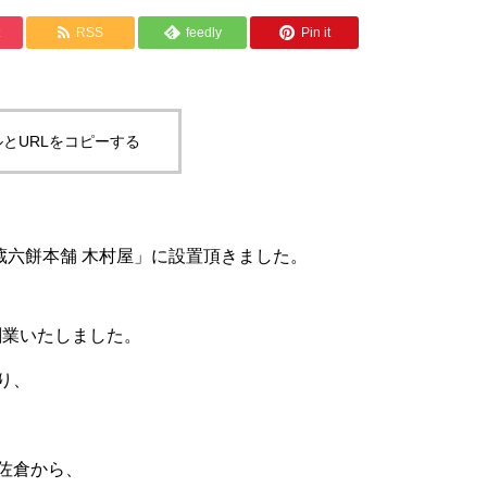
RSS
feedly
Pin it
とURLをコピーする
蔵六餅本舗 木村屋」に設置頂きました。
創業いたしました。
り、
佐倉から、