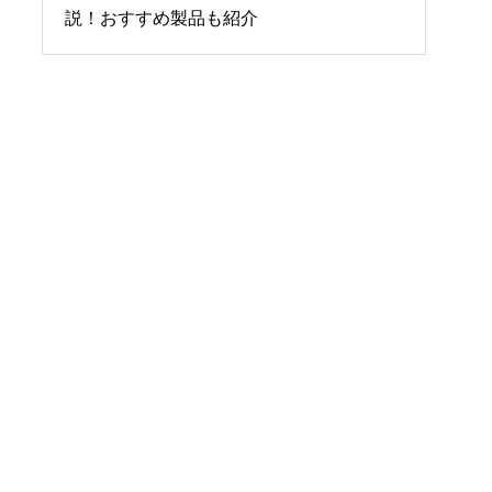
のポイントやおすすめ設備を紹介
説！おすすめ製品も紹介
福島県白河市大沼行政セ
ンター「サンフレッシュ
白河」様
千葉県 山武市立山武望洋
中学校（屋内運動場）