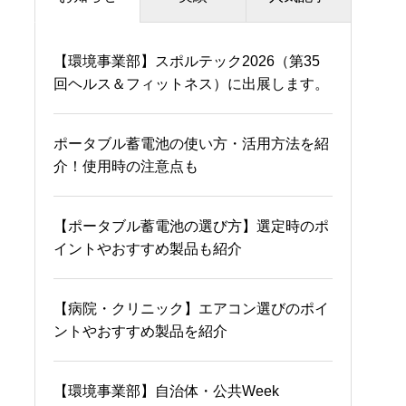
【環境事業部】スポルテック2026（第35
エアコンが原因で風邪をひく！？対策やお
福島県会津若松市「会津
回ヘルス＆フィットネス）に出展します。
すすめ製品を紹介
三菱自動車販売株式会
社」様
ポータブル蓄電池の使い方・活用方法を紹
体育館の熱中症対策を徹底解説！効果的な
介！使用時の注意点も
暑さ対策を紹介
佐賀県「武雄市民体育
館」様
【ポータブル蓄電池の選び方】選定時のポ
40畳の空間に適したエアコンは？選び方・
イントやおすすめ製品も紹介
おすすめ製品を紹介
千葉県「学校法人八千代
松陰学園 八千代松陰高
【病院・クリニック】エアコン選びのポイ
エアコンの温度ムラの原因は？解消する方
等学校」様
ントやおすすめ製品を紹介
法やおすすめ製品を紹介
千葉県「社会福祉法人あ
かね福祉会 ふたば保育
【環境事業部】自治体・公共Week
エコウィン（ecowin）の仕組みって？メリ
園」様